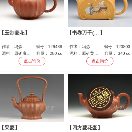
玉带菱花
书卷万千(张智刚泥绘)
作者：
冯炼
编号：
129438
作者：
冯炼
编号：
123803
泥料：
原矿底槽青
容量：
280 cc
泥料：
原矿黄金段
容量：
340 cc
点击询价
点击询价
采菱
四方菱花壶