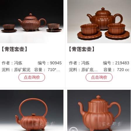
青莲套壶
青莲套壶
作者：
冯炼
编号：
90945
作者：
冯炼
编号：
219483
泥料：
原矿紫泥
容量：
710*120 cc
泥料：
原矿底槽青
容量：
720 cc
点击询价
点击询价