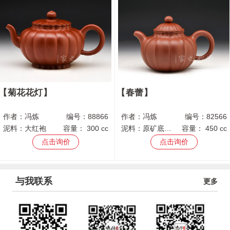
菊花花灯
春蕾
作者：
冯炼
编号：
88866
作者：
冯炼
编号：
82566
泥料：
大红袍
容量：
300 cc
泥料：
原矿底槽青
容量：
450 cc
点击询价
点击询价
与我联系
更多