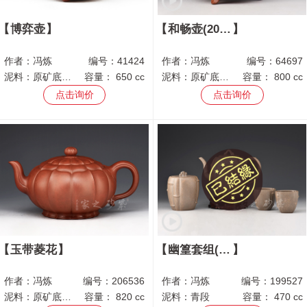
博弈壶
和畅壶(2018年手工比赛一等奖作品)
作者：
冯炼
编号：
41424
作者：
冯炼
编号：
64697
泥料：
原矿底槽青
容量：
650 cc
泥料：
原矿底槽青
容量：
800 cc
点击询价
点击询价
玉带菱花
幽篁套组(刘一飞刻绘)
作者：
冯炼
编号：
206536
作者：
冯炼
编号：
199527
泥料：
原矿底槽青
容量：
820 cc
泥料：
青段
容量：
470 cc