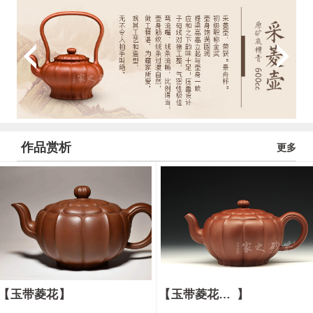
作品赏析
更多
玉带菱花
玉带菱花壶 （16全手一等）